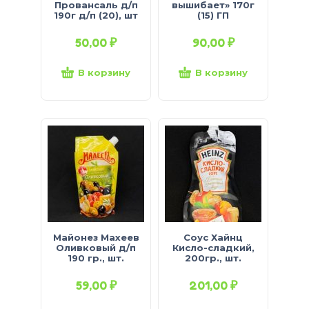
Провансаль д/п
вышибает» 170г
190г д/п (20), шт
(15) ГП
50,00
₽
90,00
₽
В корзину
В корзину
Майонез Махеев
Соус Хайнц
Оливковый д/п
Кисло-сладкий,
190 гр., шт.
200гр., шт.
59,00
₽
201,00
₽