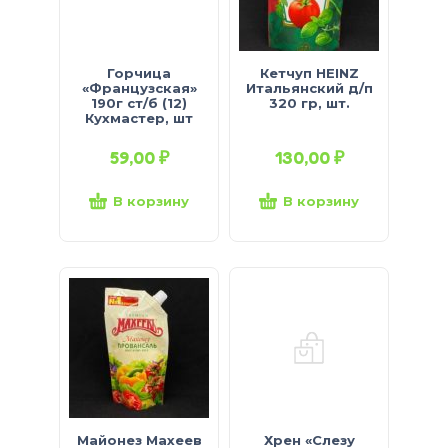
Горчица
Кетчуп HEINZ
«Французская»
Итальянский д/п
190г ст/б (12)
320 гр, шт.
Кухмастер, шт
59,00
₽
130,00
₽
В корзину
В корзину
Майонез Махеев
Хрен «Слезу