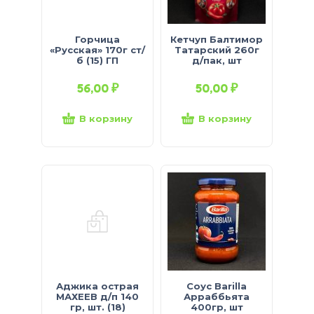
Горчица
Кетчуп Балтимор
«Русская» 170г ст/
Татарский 260г
б (15) ГП
д/пак, шт
56,00
₽
50,00
₽
В корзину
В корзину
Аджика острая
Соус Barilla
МАХЕЕВ д/п 140
Арраббьята
гр, шт. (18)
400гр, шт