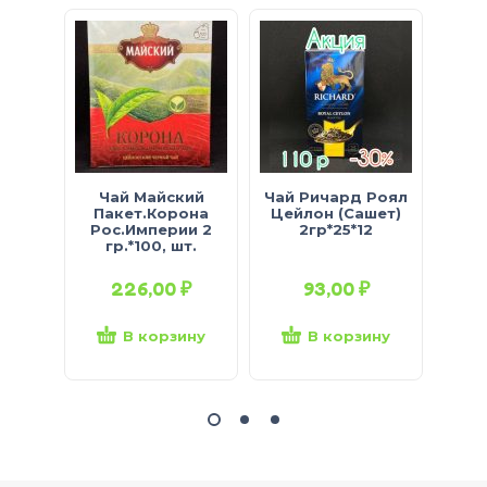
Чай Майский
Чай Ричард Роял
Ч
Пакет.Корона
Цейлон (Сашет)
Сер
Рос.Империи 2
2гр*25*12
10
гр.*100, шт.
226,00
₽
93,00
₽
В корзину
В корзину