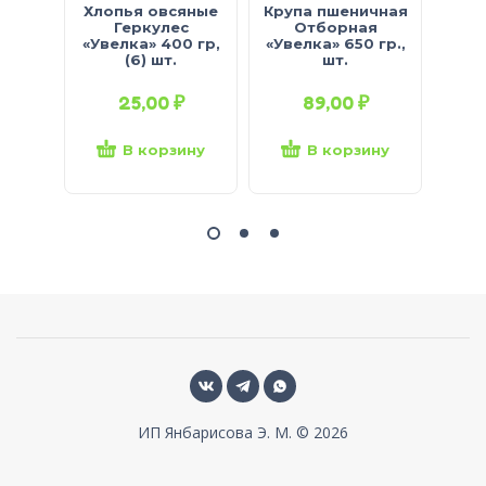
Хлопья овсяные
Крупа пшеничная
Рис 
Геркулес
Отборная
для
«Увелка» 400 гр,
«Увелка» 650 гр.,
гр. 
(6) шт.
шт.
25,00
₽
89,00
₽
В корзину
В корзину
ИП Янбарисова Э. М. © 2026