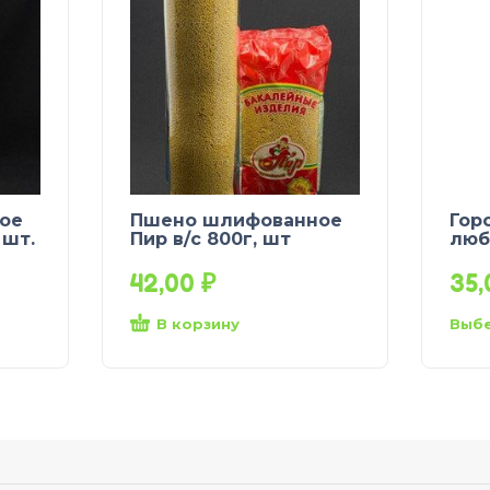
ое
Пшено шлифованное
Горо
 шт.
Пир в/с 800г, шт
люб
42,00
₽
35
В корзину
Выбе