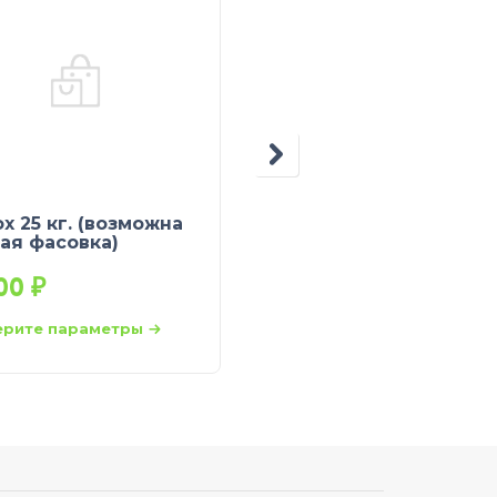
х 25 кг. (возможна
Перловая (ячменная
ая фасовка)
крупа 25кг
,00
₽
32,00
₽
рите параметры
Выберите параметры