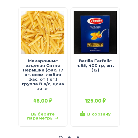
Макаронные
Barilla Farfalle
Лап
изделия Ситно
n.65, 400 гр, шт.
1
Перышки (фас. 17
(12)
кг. возм. любая
фас. от 1 кг.)
группа В в/с, цена
за кг
48,00
₽
125,00
₽
Выберите
В корзину
параметры