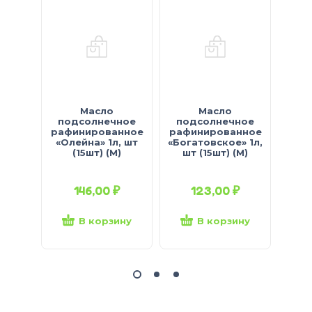
Масло
Масло
подсолнечное
подсолнечное
по
рафинированное
рафинированное
«Зл
«Олейна» 1л, шт
«Богатовское» 1л,
(15шт) (М)
шт (15шт) (М)
146,00
₽
123,00
₽
В корзину
В корзину