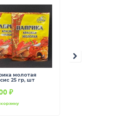
рика молотая
Гвоздика целая 15 гр
сис 25 гр, шт
Фарсис (100)
,00
₽
54,00
₽
 корзину
В корзину