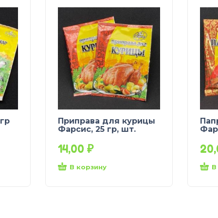
гр
Приправа для курицы
Пап
Фарсис, 25 гр, шт.
Фар
14,00
₽
20
В корзину
В