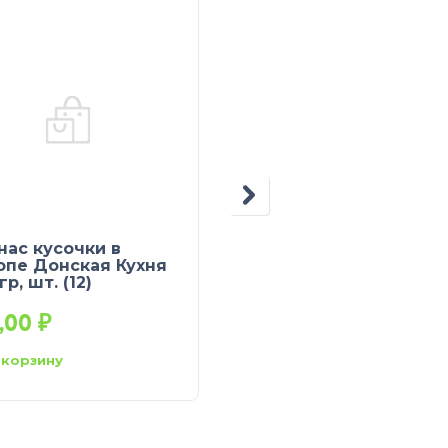
нас кусочки в
Персики половинки
опе Донская Кухня
Донская кухня 850 м
гр, шт. (12)
шт.(12)
6,00
₽
180,00
₽
 корзину
В корзину