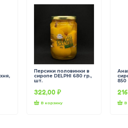
Персики половинки в
Ана
хня,
сиропе DELPHI 680 гр.,
сир
шт.
850 
322,00
₽
21
В корзину
В