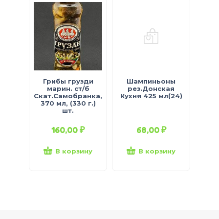
Грибы грузди
Шампиньоны
Гриб
марин. ст/б
рез.Донская
мари
Скат.Самобранка,
Кухня 425 мл(24)
Скат
370 мл, (330 г.)
шт.
160,00
₽
68,00
₽
В корзину
В корзину