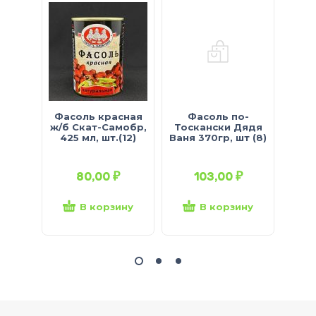
Фасоль красная
Фасоль по-
Горо
ж/б Скат-Самобр,
Тоскански Дядя
425 мл, шт.(12)
Ваня 370гр, шт (8)
Скат
425
80,00
₽
103,00
₽
В корзину
В корзину