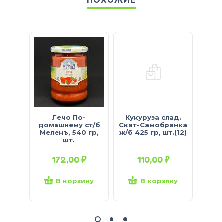
ПОХОЖИЕ
Лечо По-
Кукуруза слад.
Горо
домашнему ст/б
Скат-Самобранка
Меленъ, 540 гр,
ж/б 425 гр, шт.(12)
Скат
шт.
425
172,00
₽
110,00
₽
В корзину
В корзину