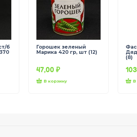
ст/б
Горошек зеленый
Фас
 370
Марика 420 гр, шт (12)
Дяд
(8)
47,00
₽
10
В корзину
В