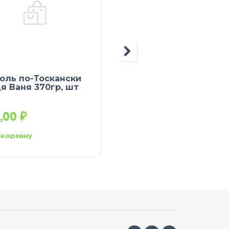
оль по-Тоскански
Фасоль красная ж/б
я Ваня 370гр, шт
Скат-Самобр, 425 мл,
шт.(12)
3,00
₽
80,00
₽
 корзину
В корзину