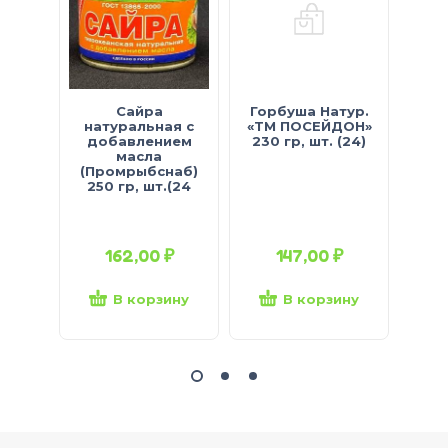
Сайра
Горбуша Натур.
натуральная с
«ТМ ПОСЕЙДОН»
на
добавлением
230 гр, шт. (24)
«Юж
масла
» 25
(Промрыбснаб)
250 гр, шт.(24
162,00
₽
147,00
₽
В корзину
В корзину