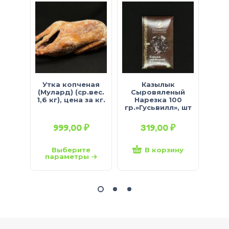
Утка копченая
Казылык
Балы
(Мулард) (ср.вес.
Сыровяленый
1,6 кг), цена за кг.
Нарезка 100
«ПО
гр.»Гусьвилл», шт
999,00
₽
319,00
₽
2
Выберите
В корзину
параметры
па