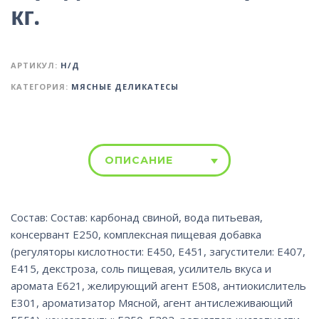
кг.
АРТИКУЛ:
Н/Д
КАТЕГОРИЯ:
МЯСНЫЕ ДЕЛИКАТЕСЫ
ОПИСАНИЕ
Состав: Состав: карбонад свиной, вода питьевая,
консервант Е250, комплексная пищевая добавка
(регуляторы кислотности: Е450, Е451, загустители: Е407,
Е415, декстроза, соль пищевая, усилитель вкуса и
аромата Е621, желирующий агент Е508, антиокислитель
Е301, ароматизатор Мясной, агент антислеживающий