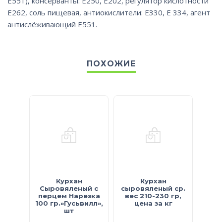
Е551), консерванты: Е250, Е202, регулятор кислотности
Е262, соль пищевая, антиокислители: Е330, Е 334, агент
антислёживающий Е551.
ПОХОЖИЕ
Курхан
Курхан
Сыровяленый с
сыровяленый ср.
сы
перцем Нарезка
вес 210-230 гр,
«ПО
100 гр.»Гусьвилл»,
цена за кг
вес 
шт