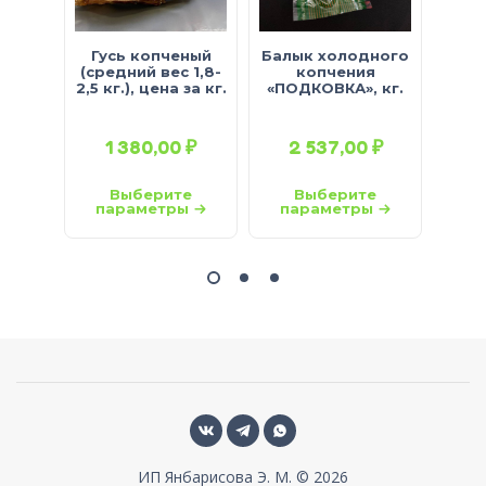
Гусь копченый
Балык холодного
(средний вес 1,8-
копчения
Сы
2,5 кг.), цена за кг.
«ПОДКОВКА», кг.
Н
гр.»
1 380,00
₽
2 537,00
₽
Выберите
Выберите
параметры
параметры
ИП Янбарисова Э. М. © 2026