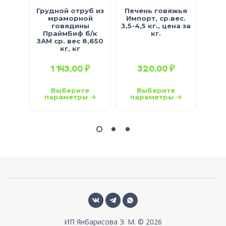
Грудной отруб из
Печень говяжья
мраморной
Импорт, ср.вес.
гов
говядины
3,5-4,5 кг., цена за
(Эл
ПраймБиф б/к
кг.
ЗАМ ср. вес 8,650
кг, кг
1 143,00
₽
320,00
₽
Выберите
Выберите
параметры
параметры
па
ИП Янбарисова Э. М. © 2026