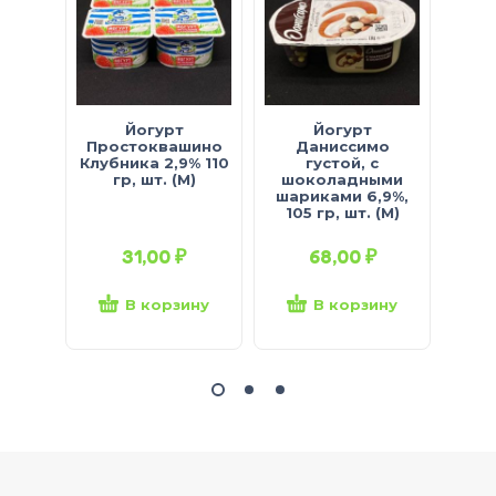
Йогурт
Йогурт
Йог
Простоквашино
Даниссимо
Акт
Клубника 2,9% 110
густой, с
Семе
гр, шт. (М)
шоколадными
2,1
шариками 6,9%,
105 гр, шт. (М)
31,00
₽
68,00
₽
В корзину
В корзину