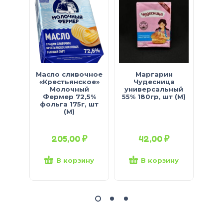
Масло сливочное
Маргарин
Ма
«Крестьянское»
Чудесница
с
Молочный
универсальный
Фермер 72,5%
55% 180гр, шт (М)
фольга 175г, шт
«Тр
(М)
82,5
205,00
₽
42,00
₽
В корзину
В корзину