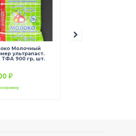
око Молочный
Молоко Молочная
мер ультрапаст.
Крепость ультрапаст
 ТФА 900 гр, шт.
3,2% ТФА 900 гр, шт.
(М)
,00
₽
96,00
₽
 корзину
В корзину