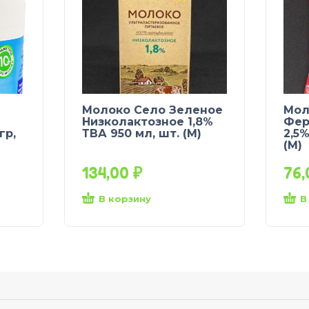
Молоко Село Зеленое
Мол
Низколактозное 1,8%
Фер
гр,
ТВА 950 мл, шт. (М)
2,5%
(М)
134,00
₽
76
В корзину
В