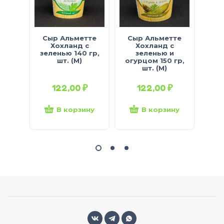
Сыр Альметте
Сыр Альметте
Сы
Хохланд с
Хохланд с
Хох
зеленью 140 гр,
зеленью и
15
шт. (М)
огурцом 150 гр,
шт. (М)
122,00
₽
122,00
₽
В корзину
В корзину