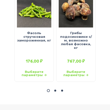
Фасоль
Грибы
стручковая
подосиновики с/
за
замороженная, кг
м, возможно
фа
любая фасовка,
10к
кг
люб
176,00
₽
767,00
₽
Выберите
Выберите
параметры
параметры
па