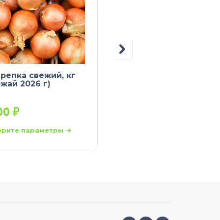
 репка свежий, кг
Перец болгарский
ожай 2026 г)
Красный свежий
Импорт, кг
,00
₽
283,00
₽
рите параметры
Выберите параметры