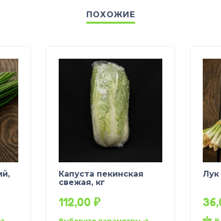
ПОХОЖИЕ
й,
Капуста пекинская
Лук
свежая, кг
112,00
₽
36
В
Выберите параметры