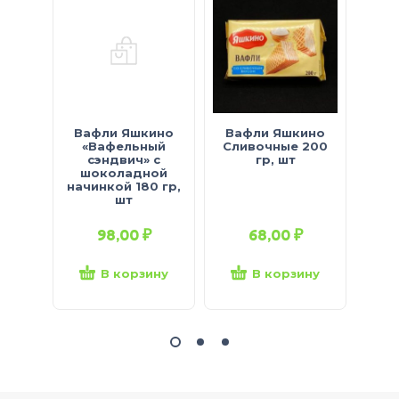
Вафли Яшкино
Вафли Яшкино
Ва
«Вафельный
Сливочные 200
Го
сэндвич» с
гр, шт
шоколадной
сгущ
начинкой 180 гр,
шт
98,00
₽
68,00
₽
В корзину
В корзину