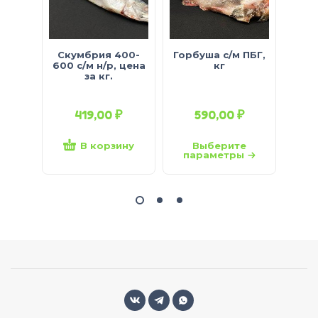
Скумбрия 400-
Горбуша с/м ПБГ,
600 с/м н/р, цена
кг
рад
за кг.
ЗАМ.,
2,7 к
419,00
₽
590,00
₽
1
В корзину
Выберите
параметры
па