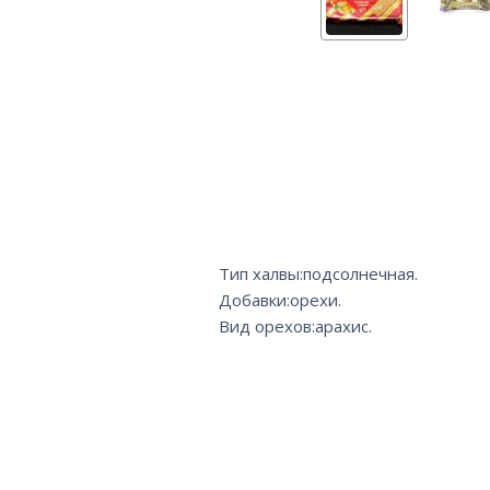
Тип халвы:подсолнечная.
Добавки:орехи.
Вид орехов:арахис.