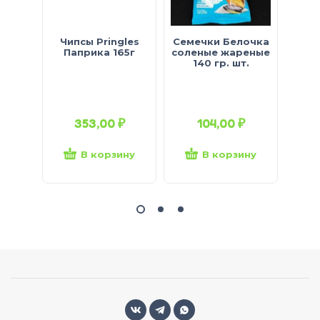
Чипсы Pringles
Семечки Белочка
Семе
Паприка 165г
соленые жареные
жар
140 гр. шт.
353,00
₽
104,00
₽
В корзину
В корзину