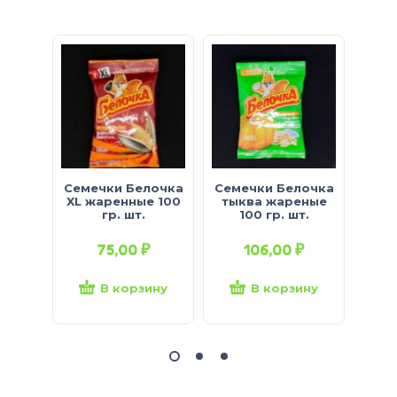
Семечки Белочка
Семечки Белочка
Семе
XL жаренные 100
тыква жареные
жар
гр. шт.
100 гр. шт.
75,00
₽
106,00
₽
В корзину
В корзину