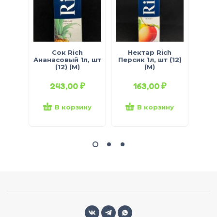
Сок Rich
Нектар Rich
Нек
Ананасовый 1л, шт
Персик 1л, шт (12)
Мул
(12) (М)
(М)
243,00
₽
163,00
₽
В корзину
В корзину