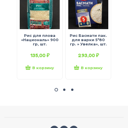
Рис для плова
Рис Басмати пак.
«Националь» 900
для варки 5*80
«Нац
гр, шт.
гр. » Увелка», шт.
135,00
₽
293,00
₽
В корзину
В корзину