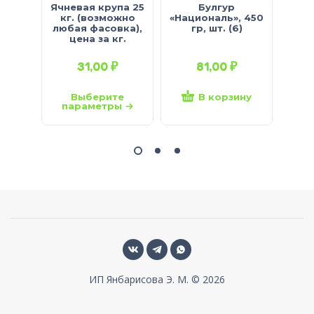
Ячневая крупа 25
Булгур
Круп
кг. (возможно
«Националь», 450
любая фасовка),
гр, шт. (6)
«Уве
цена за кг.
31,00
₽
81,00
₽
Выберите
В корзину
параметры
ИП Янбарисова Э. М. © 2026