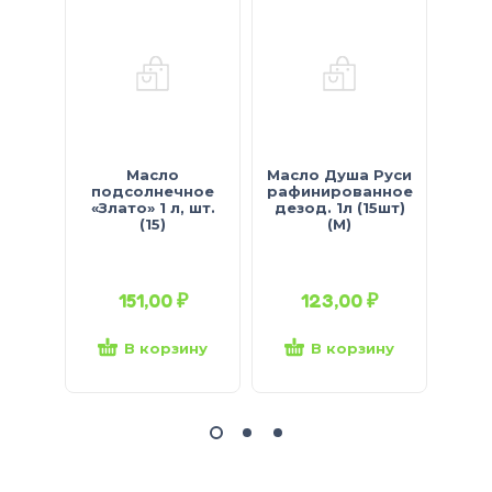
Масло
Масло Душа Руси
подсолнечное
рафинированное
по
«Злато» 1 л, шт.
дезод. 1л (15шт)
раф
(15)
(М)
«Ол
151,00
₽
123,00
₽
В корзину
В корзину