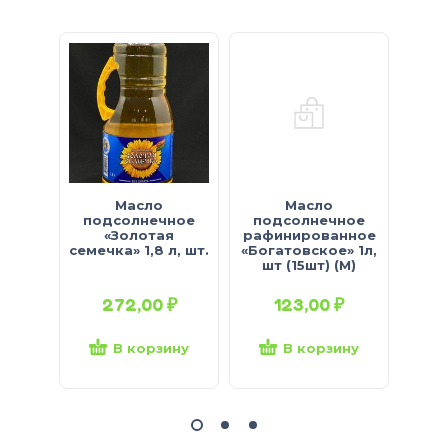
Масло
Масло
подсолнечное
подсолнечное
по
«Золотая
рафинированное
раф
семечка» 1,8 л, шт.
«Богатовское» 1л,
Мил
шт (15шт) (М)
272,00
₽
123,00
₽
В корзину
В корзину