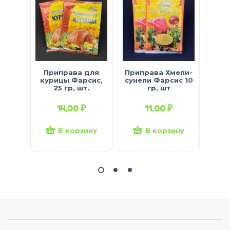
Приправа для
Приправа Хмели-
Пе
курицы Фарсис,
сунели Фарсис 10
мол
25 гр, шт.
гр, шт
50
14,00
₽
11,00
₽
В корзину
В корзину