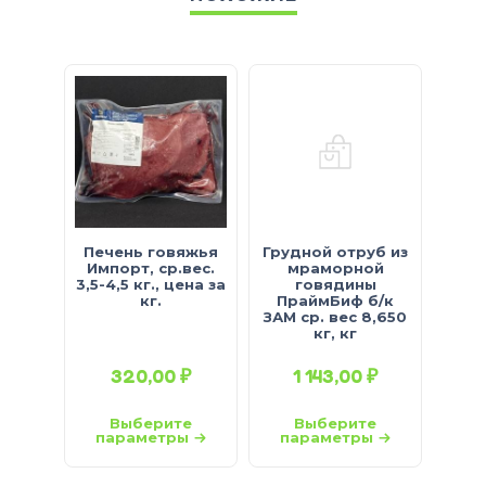
Печень говяжья
Грудной отруб из
Мяс
Импорт, ср.вес.
мраморной
бес
3,5-4,5 кг., цена за
говядины
То
кг.
ПраймБиф б/к
ЗАМ ср. вес 8,650
кг, кг
320,00
₽
1 143,00
₽
Выберите
Выберите
параметры
параметры