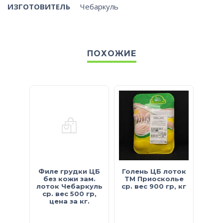
ИЗГОТОВИТЕЛЬ
Чебаркуль
ПОХОЖИЕ
Филе грудки ЦБ
Голень ЦБ лоток
Фил
без кожи зам.
ТМ Приосколье
кр
лоток Чебаркуль
ср. вес 900 гр, кг
ср. вес 500 гр,
(Че
цена за кг.
вес 