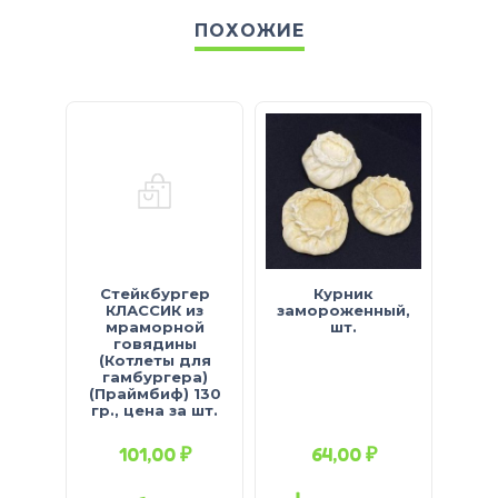
ПОХОЖИЕ
Стейкбургер
Курник
В
КЛАССИК из
замороженный,
зам
мраморной
шт.
говядины
(Котлеты для
гамбургера)
(Праймбиф) 130
гр., цена за шт.
101,00
₽
64,00
₽