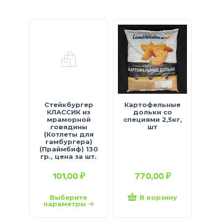
Стейкбургер
Картофельные
Кар
КЛАССИК из
дольки со
Fr
мраморной
специями 2,5кг,
говядины
шт
пан
(Котлеты для
мм 
гамбургера)
(Праймбиф) 130
гр., цена за шт.
101,00
₽
770,00
₽
Выберите
В корзину
параметры