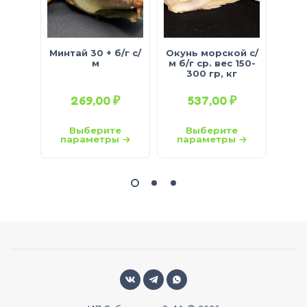
Минтай 30 + б/г с/
Окунь морской с/
Ому
м
м б/г ср. вес 150-
гр)
300 гр, кг
269,00
₽
537,00
₽
1
Выберите
Выберите
параметры
параметры