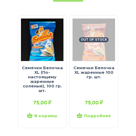
OUT OF STOCK
Семечки Белочка
Семечки Белочка
Семе
XL (По-
XL жаренные 100
соле
настоящему
гр. шт.
1
жаренные
соленые), 100 гр.
шт.
75,00
₽
75,00
₽
В корзину
Подробнее