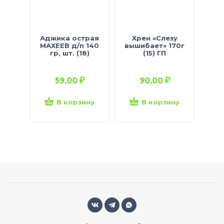
Аджика острая
Хрен «Слезу
МАХЕЕВ д/п 140
вышибает» 170г
«Ф
гр, шт. (18)
(15) ГП
19
Ку
59,00
₽
90,00
₽
В корзину
В корзину