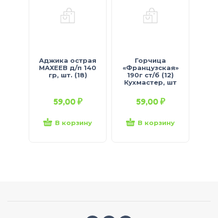
Аджика острая
Горчица
Х
МАХЕЕВ д/п 140
«Французская»
выш
гр, шт. (18)
190г ст/б (12)
Кухмастер, шт
59,00
₽
59,00
₽
В корзину
В корзину