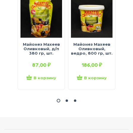
Майонез Махеев
Майонез Махеев
Май
Оливковый, д/п
Оливковый,
Пров
380 гр, шт.
ведро, 800 гр, шт.
д/п
87,00
₽
186,00
₽
В корзину
В корзину