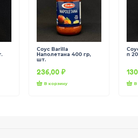
Соус Barilla
Соу
.
Наполетана 400 гр,
п 20
шт.
236,00
₽
13
В корзину
В