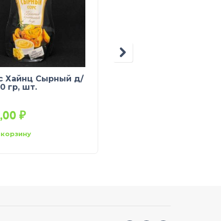
с Хайнц Сырный д/
Соус Barilla
0 гр, шт.
Арраббьята 400гр, ш
0,00
₽
236,00
₽
 корзину
В корзину