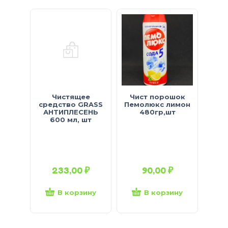
Чистящее
Чист порошок
средство GRASS
Пемолюкс лимон
АНТИПЛЕСЕНЬ
480гр,шт
пятн
600 мл, шт
по
GRA
Pro
233,00
₽
90,00
₽
В корзину
В корзину