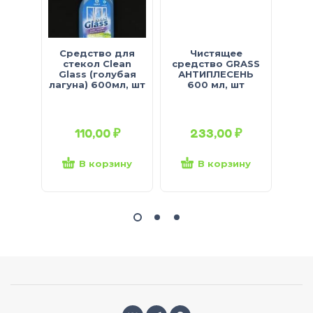
Средство для
Чистящее
Чи
стекол Clean
средство GRASS
Glass (голубая
АНТИПЛЕСЕНЬ
ос
лагуна) 600мл, шт
600 мл, шт
бел
110,00
₽
233,00
₽
В корзину
В корзину