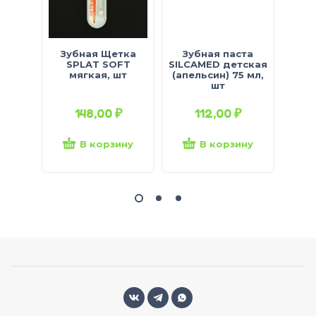
Зубная Щетка
Зубная паста
Зу
SPLAT SOFT
SILCAMED детская
SILC
мягкая, шт
(апельсин) 75 мл,
(клу
шт
148,00
₽
112,00
₽
В корзину
В корзину