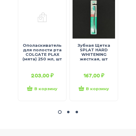
Ополаскиватель
Зубная Щетка
О
для полости рта
SPLAT HARD
п
COLGATE PLAX
WHITENING
(мята) 250 мл, шт
жесткая, шт
(имб
курк
203,00
₽
167,00
₽
В корзину
В корзину