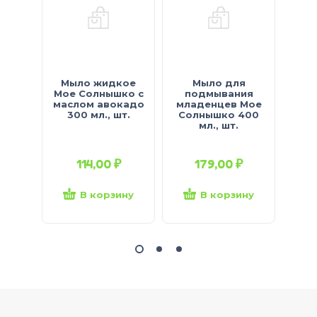
Мыло жидкое
Мыло для
Мы
Мое Солнышко с
подмывания
Мое
маслом авокадо
младенцев Мое
э
300 мл., шт.
Солнышко 400
рома
мл., шт.
114,00
₽
179,00
₽
В корзину
В корзину